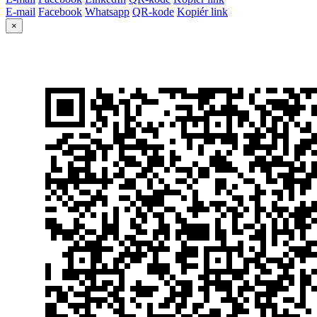
E-mail
Facebook
Whatsapp
QR-kode
Kopiér link
×