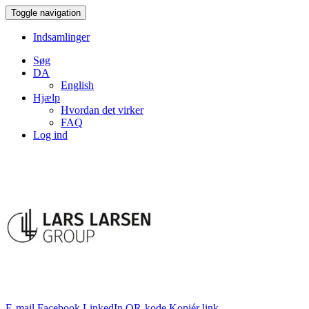
Toggle navigation
Indsamlinger
Søg
DA
English
Hjælp
Hvordan det virker
FAQ
Log ind
E-mail
Facebook
LinkedIn
QR-kode
Kopiér link