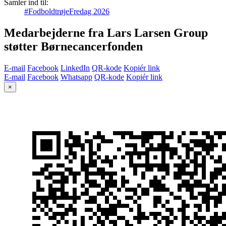
Samler ind til:
#FodboldtrøjeFredag 2026
Medarbejderne fra Lars Larsen Group
støtter Børnecancerfonden
E-mail
Facebook
LinkedIn
QR-kode
Kopiér link
E-mail
Facebook
Whatsapp
QR-kode
Kopiér link
×