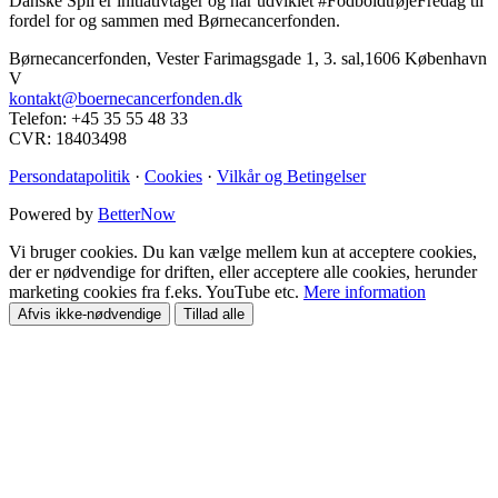
Danske Spil er initiativtager og har udviklet #FodboldtrøjeFredag til
fordel for og sammen med Børnecancerfonden.
Børnecancerfonden, Vester Farimagsgade 1, 3. sal,1606 København
V
kontakt@boernecancerfonden.dk
Telefon: +45 35 55 48 33
CVR: 18403498
Persondatapolitik
·
Cookies
·
Vilkår og Betingelser
Powered by
BetterNow
Vi bruger cookies. Du kan vælge mellem kun at acceptere cookies,
der er nødvendige for driften, eller acceptere alle cookies, herunder
marketing cookies fra f.eks. YouTube etc.
Mere information
Afvis ikke-nødvendige
Tillad alle